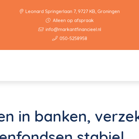
Leonard Springerlaan 7, 9727 KB, Groningen
Alleen op afspraak
info@markantfinancieel.nl
050-5258958
n in banken, verze
enfondsen stabiel