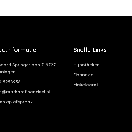
actinformatie
Snelle Links
nard Springerlaan 7, 9727
Hypotheken
oningen
Financiën
0-5258958
Makelaardij
o@markantfinancieel.nl
en op afspraak