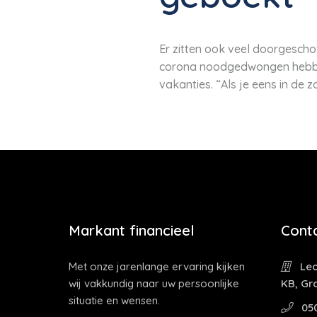
Er zitten ook veel doorgescho
corona noodgedwongen hebben 
vakanties. “Als je eens in de 
Markant financieel
Cont
Met onze jarenlange ervaring kijken
Leo
wij vakkundig naar uw persoonlijke
KB, Gr
situatie en wensen.
05