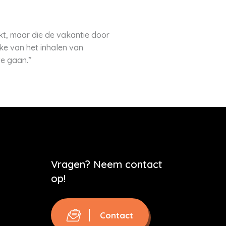
kt, maar die de vakantie door
e van het inhalen van
te gaan.”
Vragen? Neem contact
op!
Contact