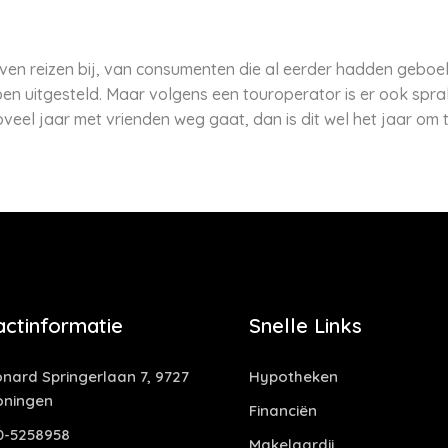
ven reizen bij, van consumenten die al eerder hadden geboe
uitgesteld. Maar volgens een touroperator is er ook sprak
zoveel jaar met vrienden weg gaat, dan is dit wel het jaar om 
actinformatie
Snelle Links
nard Springerlaan 7, 9727
Hypotheken
oningen
Financiën
0-5258958
Makelaardij