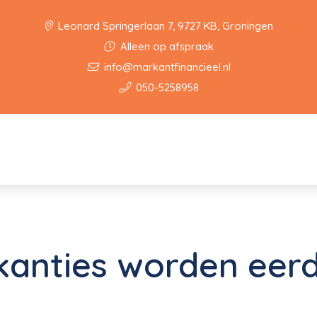
Leonard Springerlaan 7, 9727 KB, Groningen
Alleen op afspraak
info@markantfinancieel.nl
050-5258958
kanties worden eer