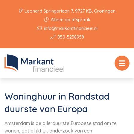
Leonard Springerlaan 7, 9727 KB, Groningen
Alleen op afspraak
info@markantfinancieel.nl
050-5258958
Woninghuur in Randstad
duurste van Europa
Amsterdam is de allerduurste Europese stad om te
wonen, dat blijkt uit onderzoek van een