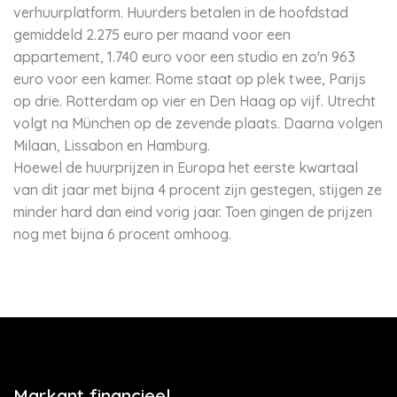
verhuurplatform. Huurders betalen in de hoofdstad
gemiddeld 2.275 euro per maand voor een
appartement, 1.740 euro voor een studio en zo'n 963
euro voor een kamer. Rome staat op plek twee, Parijs
op drie. Rotterdam op vier en Den Haag op vijf. Utrecht
volgt na München op de zevende plaats. Daarna volgen
Milaan, Lissabon en Hamburg.
Hoewel de huurprijzen in Europa het eerste kwartaal
van dit jaar met bijna 4 procent zijn gestegen, stijgen ze
minder hard dan eind vorig jaar. Toen gingen de prijzen
nog met bijna 6 procent omhoog.
Markant financieel