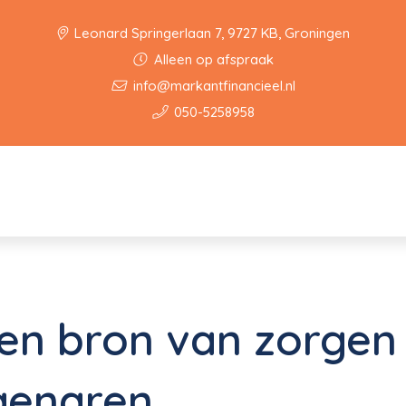
Leonard Springerlaan 7, 9727 KB, Groningen
Alleen op afspraak
info@markantfinancieel.nl
050-5258958
en bron van zorgen
genaren