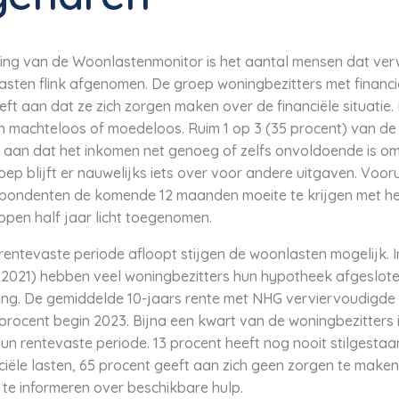
ing van de Woonlastenmonitor is het aantal mensen dat ve
sten flink afgenomen. De groep woningbezitters met financiël
eeft aan dat ze zich zorgen maken over de financiële situati
zich machteloos of moedeloos. Ruim 1 op 3 (35 procent) van 
aan dat het inkomen net genoeg of zelfs onvoldoende is om 
oep blijft er nauwelijks iets over voor andere uitgaven. Voor
spondenten de komende 12 maanden moeite te krijgen met he
open half jaar licht toegenomen.
entevaste periode afloopt stijgen de woonlasten mogelijk. In
2021) hebben veel woningbezitters hun hypotheek afgesloten
ing. De gemiddelde 10-jaars rente met NHG verviervoudigde b
procent begin 2023. Bijna een kwart van de woningbezitters
n rentevaste periode. 13 procent heeft nog nooit stilgestaan
ciële lasten, 65 procent geeft aan zich geen zorgen te make
te informeren over beschikbare hulp.