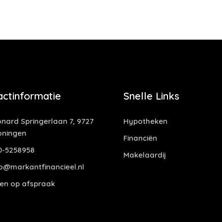
actinformatie
Snelle Links
nard Springerlaan 7, 9727
Hypotheken
oningen
Financiën
0-5258958
Makelaardij
o@markantfinancieel.nl
en op afspraak