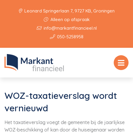
Leonard Springerlaan 7, 9727 KB, Groningen
Alleen op afspraak
info@markantfinancieel.nl
050-5258958
WOZ-taxatieverslag wordt
vernieuwd
Het taxatieverslag voegt de gemeente bij de jaarlijkse
WOZ-beschikking of kan door de huiseigenaar worden