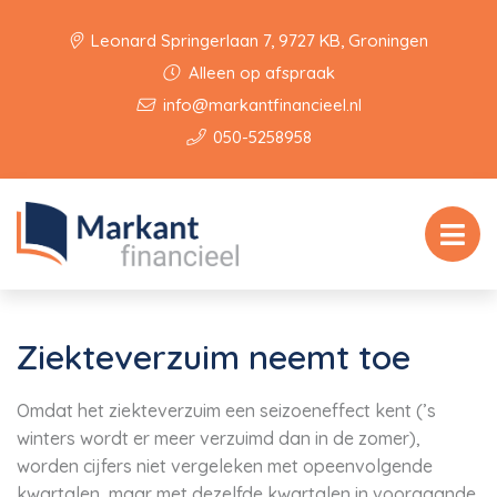
Leonard Springerlaan 7, 9727 KB, Groningen
Alleen op afspraak
info@markantfinancieel.nl
050-5258958
Ziekteverzuim neemt toe
Omdat het ziekteverzuim een seizoeneffect kent (’s
winters wordt er meer verzuimd dan in de zomer),
worden cijfers niet vergeleken met opeenvolgende
kwartalen, maar met dezelfde kwartalen in voorgaande