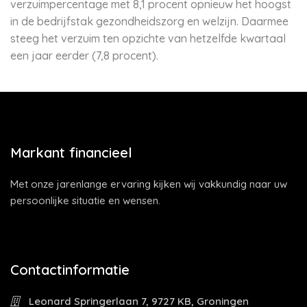
verzuimpercentage met 8,1 procent opnieuw het hoogst
in de bedrijfstak gezondheidszorg en welzijn. Daarmee
steeg het verzuim ten opzichte van hetzelfde kwartaal
een jaar eerder (7,8 procent).
Markant financieel
Met onze jarenlange ervaring kijken wij vakkundig naar uw
persoonlijke situatie en wensen.
Contactinformatie
Leonard Springerlaan 7, 9727 KB, Groningen