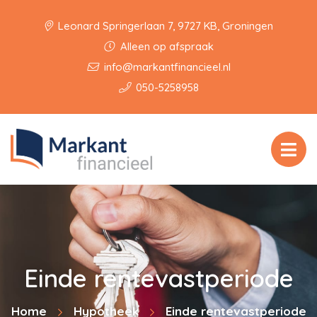
Leonard Springerlaan 7, 9727 KB, Groningen
Alleen op afspraak
info@markantfinancieel.nl
050-5258958
Einde rentevastperiode
Home
Hypotheek
Einde rentevastperiode